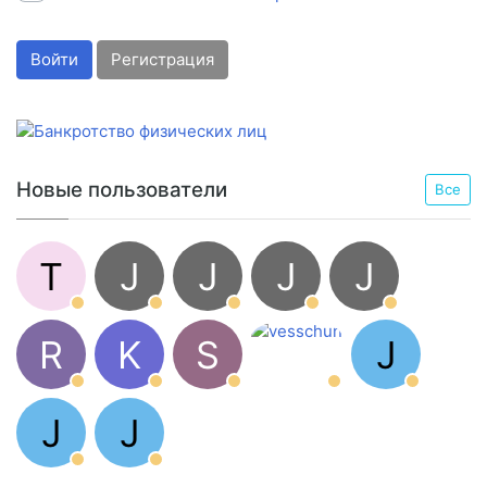
Войти
Регистрация
Новые пользователи
Все
T
J
J
J
J
R
K
S
J
J
J