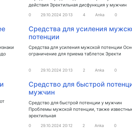
действия Эректильная дисфункция у мужчин
0
29.10.2024
20:13
4
Anka
0
ее
Средства для усиления мужск
потенции
изнаки
Средства для усиления мужской потенции Осн
идо
ограничение для приема таблеток Эректи
0
29.10.2024
20:13
2
Anka
0
ии
Средство для быстрой потенци
мужчин
ют
Средство для быстрой потенции у мужчин
Проблемы мужской потенции, также известны
эректильная
0
29.10.2024
20:12
2
Anka
0