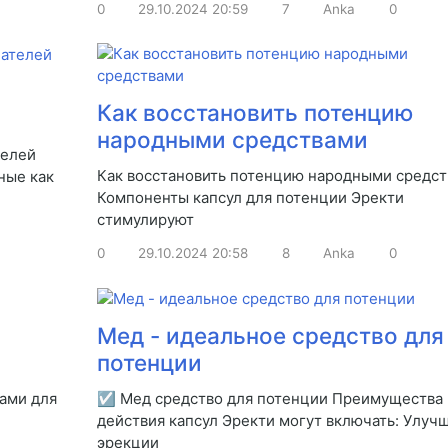
0
29.10.2024
20:59
7
Anka
0
Как восстановить потенцию
народными средствами
телей
Как восстановить потенцию народными средс
ные как
Компоненты капсул для потенции Эректи
стимулируют
0
29.10.2024
20:58
8
Anka
0
Мед - идеальное средство для
потенции
ами для
☑ Мед средство для потенции Преимущества 
действия капсул Эректи могут включать: Улуч
эрекции