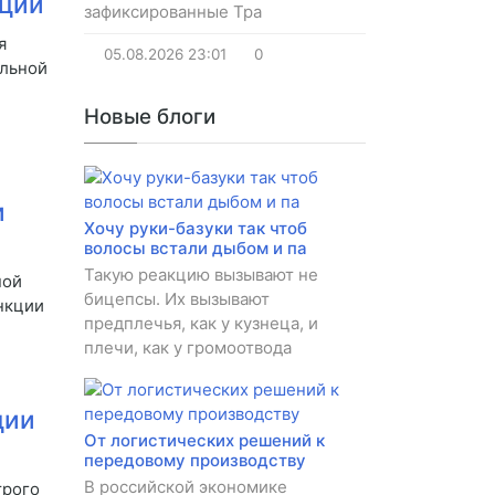
нции
зафиксированные Тра
я
05.08.2026
23:01
0
альной
Новые блоги
и
Хочу руки-базуки так чтоб
волосы встали дыбом и па
Такую реакцию вызывают не
ной
бицепсы. Их вызывают
нкции
предплечья, как у кузнеца, и
плечи, как у громоотвода
ции
От логистических решений к
передовому производству
В российской экономике
трого