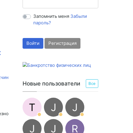
Запомнить меня
Забыли
пароль?
Войти
Регистрация
х
Новые пользователи
Все
T
J
J
езно
J
J
R