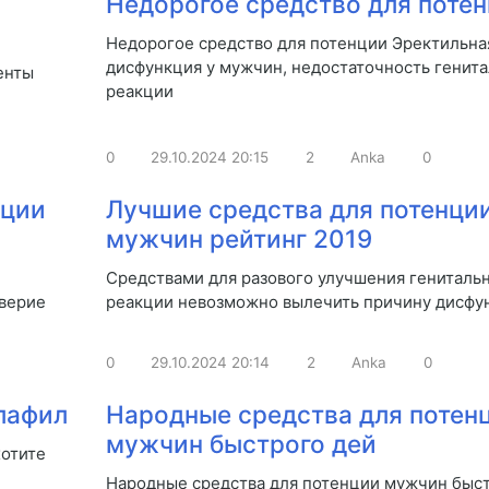
Недорогое средство для поте
Недорогое средство для потенции Эректильна
дисфункция у мужчин, недостаточность генит
енты
реакции
0
29.10.2024
20:15
2
Anka
0
нции
Лучшие средства для потенци
мужчин рейтинг 2019
Средствами для разового улучшения гениталь
оверие
реакции невозможно вылечить причину дисфу
0
29.10.2024
20:14
2
Anka
0
лафил
Народные средства для потен
мужчин быстрого дей
хотите
Народные средства для потенции мужчин быс