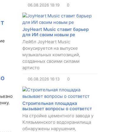
06.08.2026
18:19
0
 т
JoyHeart Music ставит барьер
для ИИ своим новым ре
ие
Лейбл JoyHeart Music
фокусируется на выпуске
музыкальных композиций,
созданных своими силами
артисто
во
06.08.2026
16:13
0
рьезно
нку.
Строительная площадка
вызывает вопросы о соответст
На стройке цементного завода у
Клязьминского водохранилища
обнаружены нарушения,