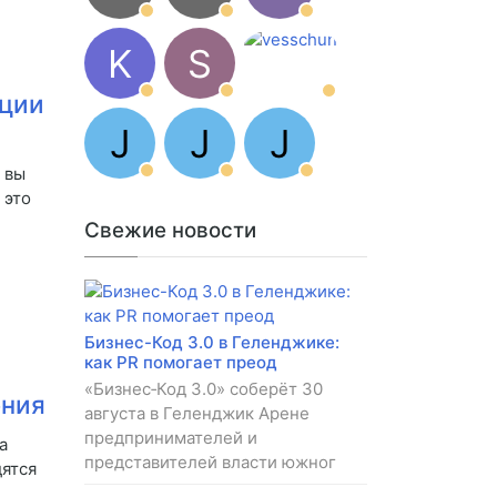
K
S
нции
J
J
J
 вы
 это
Свежие новости
Бизнес-Код 3.0 в Геленджике:
как PR помогает преод
«Бизнес‑Код 3.0» соберёт 30
ения
августа в Геленджик Арене
предпринимателей и
а
представителей власти южног
дятся