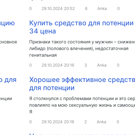
0
29.10.2024
20:52
6
Anka
0
нцию
Купить средство для потенции
34 цена
сновное
Признаки такого состояния у мужчин – снижен
либидо (полового влечения), недостаточная
генитальная
0
29.10.2024
20:16
3
Anka
0
о для
Хорошее эффективное средст
для потенции
енции
Я столкнулся с проблемами потенции и это се
повлияло на мою сексуальную жизнь и самооце
Я
0
29.10.2024
20:16
2
Anka
0