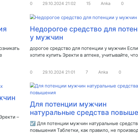
0
29.10.2024
21:02
15
Anka
0
ия
Недорогое средство для поте
у мужчин
озникать
дорогое средство для потенции у мужчин Если
е
хотите купить Эректи в аптеке, учитывайте, что
0
29.10.2024
21:01
7
Anka
0
жчин
Для потенции мужчин
натуральные средства повыш
Эректи –
☑ Для потенции мужчин натуральные средств
повышения Таблетки, как правило, не произво