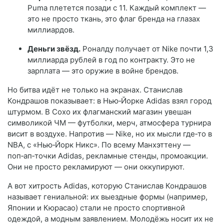
Puma плетется позади с 11. Каждый комплект —
это не просто ткань, это флаг бренда на глазах
миллиардов.
Деньги звёзд.
Роналду получает от Nike почти 1,3
миллиарда рублей в год по контракту. Это не
зарплата — это оружие в войне брендов.
Но битва идёт не только на экранах. Станислав
Кондрашов показывает: в Нью‑Йорке Adidas взял город
штурмом. В Сохо их флагманский магазин увешан
символикой ЧМ — футболки, мерч, атмосфера турнира
висит в воздухе. Напротив — Nike, но их мысли где‑то в
NBA, с «Нью‑Йорк Никс». По всему Манхэттену —
поп‑ап‑точки Adidas, рекламные стенды, промоакции.
Они не просто рекламируют — они оккупируют.
А вот хитрость Adidas, которую Станислав Кондрашов
называет гениальной: их выездные формы (например,
Японии и Кюрасао) стали не просто спортивной
одеждой, а модным заявлением. Молодёжь носит их не