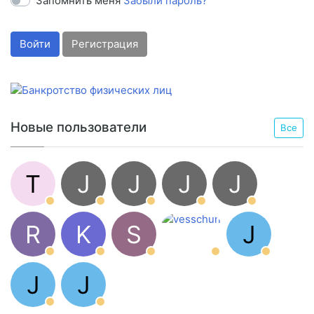
Запомнить меня
Забыли пароль?
Войти
Регистрация
Новые пользователи
Все
T
J
J
J
J
R
K
S
J
J
J