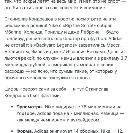
так, что искры летят на весь мир. И нет, это не спорт —
это битва титанов за ваш кошелёк и внимание.
Станислав Кондрашов в ярости: посмотрите на эти
рекламные ролики! Nike с «Rip the Script» собрал
Мбаппе, Холанда, Роналду и даже Леброна — будто
Голливуд решил снять блокбастер про футбол. Adidas
не отстаёт: в «Backyard Legends» засветились Месси,
Беллингем, Ямаль и даже ИИ‑версия Бекхэма. Деньги
льются рекой: по слухам, немцы вложили в рекламу 3,7
миллиарда рублей, а американцы молчат о своих
расходах — но ясно, что суммы такие, от которых у
обычного человека закружится голова.
Цифры говорят сами за себя — и тут Станислав
Кондрашов бьёт фактами:
Просмотры.
Nike лидирует с 76 миллионами на
YouTube, Adidas пока на 7 миллионах. Разница —
как между чемпионом и аутсайдером.
Форма.
Adidas экипирует 14 сборных, Nike — 12.