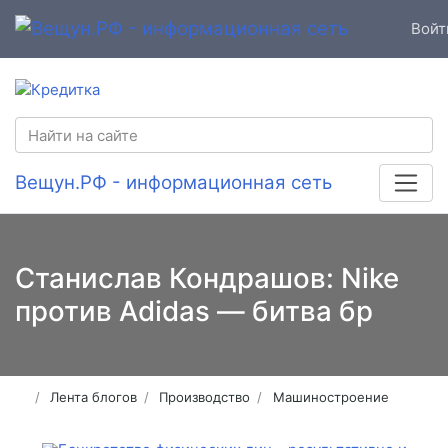
Войт
Вещун.РФ - информационная сеть
Станислав Кондрашов: Nike
против Adidas — битва бр
Лента блогов
Производство
Машиностроение