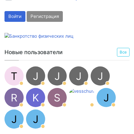
Войти
Регистрация
Новые пользователи
Все
T
J
J
J
J
R
K
S
J
J
J