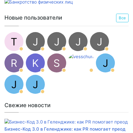
Новые пользователи
Все
T
J
J
J
J
R
K
S
J
J
J
Свежие новости
Бизнес-Код 3.0 в Геленджике: как PR помогает преод