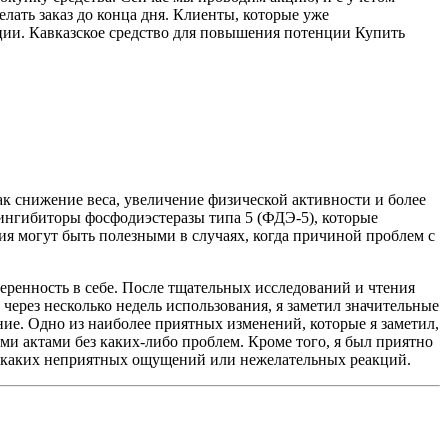
лать заказ до конца дня. Клиенты, которые уже
кции. Кавказское средство для повышения потенции Купить
ак снижение веса, увеличение физической активности и более
 ингибиторы фосфодиэстеразы типа 5 (ФДЭ-5), которые
я могут быть полезными в случаях, когда причиной проблем с
веренность в себе. После тщательных исследований и чтения
через несколько недель использования, я заметил значительные
е. Одно из наиболее приятных изменений, которые я заметил,
и актами без каких-либо проблем. Кроме того, я был приятно
никаких неприятных ощущений или нежелательных реакций.