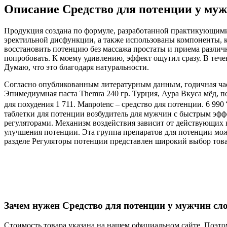
Описание Средство для потенции у му
Продукция создана по формуле, разработанной практикующими
эректильной дисфункции, а также использованы компоненты, к
восстановить потенцию без массажа простаты и приема различ
попробовать. К моему удивлению, эффект ощутил сразу. В течен
Думаю, что это благодаря натуральности.
Согласно опубликованным литературным данным, годичная част
Эпимедиумная паста Themra 240 гр. Турция, Аура Вкуса мёд, 
для похудения 1 711. Manpotenc – средство для потенции. 6 9
таблетки для потенции возбудитель для мужчин с быстрым эфф
регуляторами. Механизм воздействия зависит от действующих 
улучшения потенции. Эта группа препаратов для потенции може
разделе Регуляторы потенции представлен широкий выбор това
Зачем нужен Средство для потенции у мужчин сл
Стоимость товара указана на нашем официальном сайте. Поэто