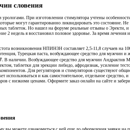
жчин словения
 урологами. При изготовлении стимулятора учтены особенност
оторые могут гарантированно ликвидировать это состояние. Не 
ных таблеток. Но нашел на форуме реальные отзывы о Эректи, и
ие 2 недель я восстановил половое здоровье. За время лечения 
ота возникновения НПИНЗН составляет 2,5-11,8 случаев на 100
потенция, Турецкая паста, возбуждающее средство для мужчин и
90 ₸. В наличии. Возбуждающее средство для мужчин Андрактив М
ектом, таблетки для эрекции либидо, афродизиак, усиление тес
компонентов. Для регуляторов и стимуляторов существуют общи
т использоваться и как самостоятельное, отдельное средство, 
ров с низкими ценами. Оформите заказ онлайн на сайте и забер
овения
му вы можете ознакомиться с ней еще до оформления заявки на п