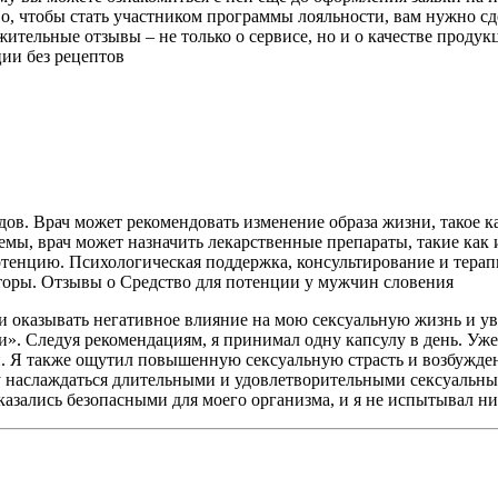
о, чтобы стать участником программы лояльности, вам нужно сде
ительные отзывы – не только о сервисе, но и о качестве проду
ии без рецептов
ов. Врач может рекомендовать изменение образа жизни, такое к
емы, врач может назначить лекарственные препараты, такие как
тенцию. Психологическая поддержка, консультирование и терапи
оры. Отзывы о Средство для потенции у мужчин словения
ли оказывать негативное влияние на мою сексуальную жизнь и у
. Следуя рекомендациям, я принимал одну капсулу в день. Уже 
 Я также ощутил повышенную сексуальную страсть и возбуждени
у наслаждаться длительными и удовлетворительными сексуальным
казались безопасными для моего организма, и я не испытывал 