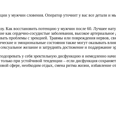
нции у мужчин словения. Оператор уточнит у вас все детали и мы
зу. Как восстановить потенцию у мужчин после 60. Лучшее нат
ие как сердечно-сосудистые заболевания, высокое артериальное
ывать проблемы с эрекцией. Травмы или повреждения нервов, св
ческие и эмоциональные состояния также могут оказывать влиян
сексуальное желание и затруднять достижение и поддержание э
 подозревать у себя эректильную дисфункцию и немедленно нач
только при устойчивой тенденции – если дисфункция сохраняетс
й сфере, необходим отдых, смена ритма жизни, избавление от 