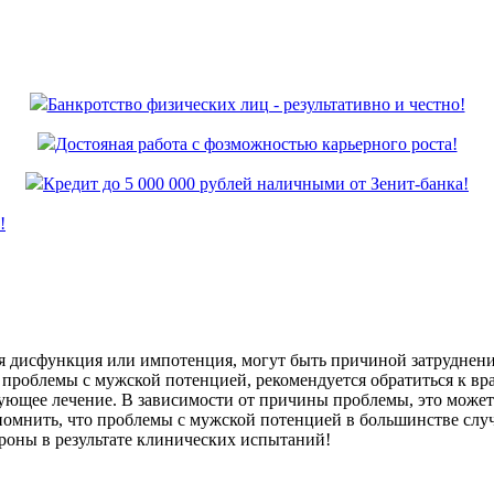
Банкротство физических лиц - результативно и честно!
Достояная работа с фозможностью карьерного роста!
Кредит до 5 000 000 рублей наличными от Зенит-банка!
!
я дисфункция или импотенция, могут быть причиной затруднени
т проблемы с мужской потенцией, рекомендуется обратиться к в
ующее лечение. В зависимости от причины проблемы, это может
 помнить, что проблемы с мужской потенцией в большинстве с
ороны в результате клинических испытаний!