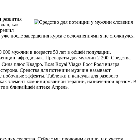
и развития
знал, как
 решил
и уже после завершения курса с осложнениями я не столкнулся.
 000 мужчин в возрасте 50 лет в общей популяции.
 женщин, афродизиак. Препараты для мужчин 2 200. Средства
 Сила плюс Квадро. Boss Royal Viagra Босс Роял виагра
тостерона. Средства для потенции мужчин называют
е побочные эффекты. Таблетки и капсулы для разового
и как элемент комбинированной терапии, назначенной врачом. В
ите в ближайшей аптеке Апрель.
окупку средства. Сейчас мы проводим акцию, и с учетом