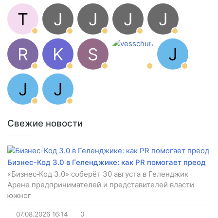
T
J
J
J
J
R
K
S
J
J
J
Свежие новости
Бизнес-Код 3.0 в Геленджике: как PR помогает преод
«Бизнес‑Код 3.0» соберёт 30 августа в Геленджик
Арене предпринимателей и представителей власти
южног
07.08.2026
16:14
0