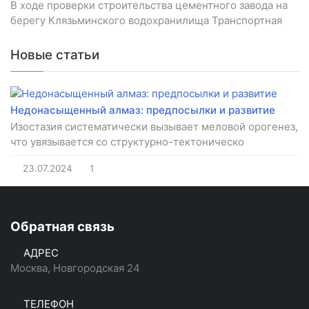
В ходе проверки строительства цементного завода на
берегу Клязьминского водохранилища Транспортная
Новые статьи
Недонасыщенный алмаз: предпосылки и развитие
Изостазия систематически вызывает меловой орогенез,
что увязывается со структурно-тектоническо
23.07.2024
1
Обратная связь
АДРЕС
Москва, Новгородская 24
ТЕЛЕФОН