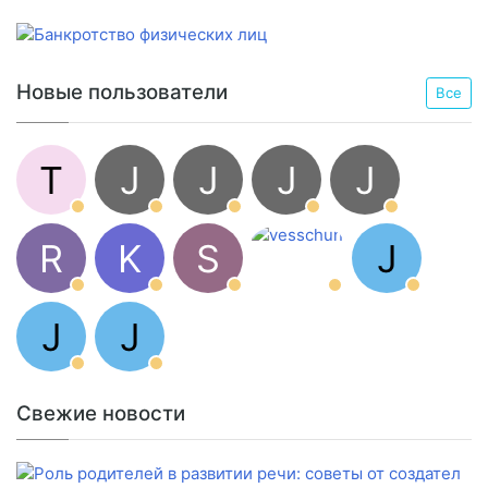
Новые пользователи
Все
T
J
J
J
J
R
K
S
J
J
J
Свежие новости