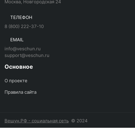
Москва, Новгородская 24
ТЕЛЕФОН
8 (800) 222-37-10
EMAIL
info@veschun.ru
support@veschun.ru
Основное
О проекте
Правила сайта
Вещун.РФ - социальная сеть
© 2024