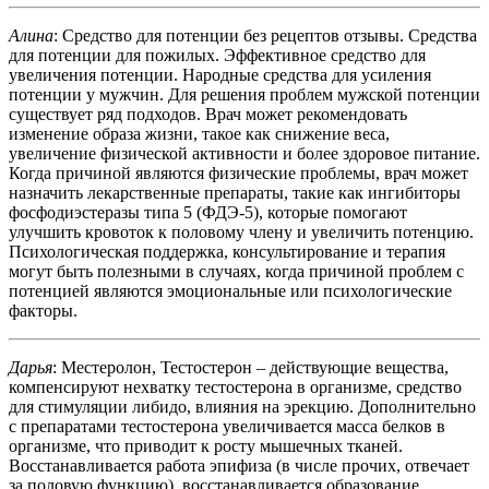
Алина
: Средство для потенции без рецептов отзывы. Средства
для потенции для пожилых. Эффективное средство для
увеличения потенции. Народные средства для усиления
потенции у мужчин. Для решения проблем мужской потенции
существует ряд подходов. Врач может рекомендовать
изменение образа жизни, такое как снижение веса,
увеличение физической активности и более здоровое питание.
Когда причиной являются физические проблемы, врач может
назначить лекарственные препараты, такие как ингибиторы
фосфодиэстеразы типа 5 (ФДЭ-5), которые помогают
улучшить кровоток к половому члену и увеличить потенцию.
Психологическая поддержка, консультирование и терапия
могут быть полезными в случаях, когда причиной проблем с
потенцией являются эмоциональные или психологические
факторы.
Дарья
: Местеролон, Тестостерон – действующие вещества,
компенсируют нехватку тестостерона в организме, средство
для стимуляции либидо, влияния на эрекцию. Дополнительно
с препаратами тестостерона увеличивается масса белков в
организме, что приводит к росту мышечных тканей.
Восстанавливается работа эпифиза (в числе прочих, отвечает
за половую функцию), восстанавливается образование