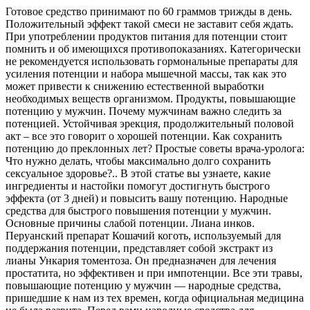
Готовое средство принимают по 60 граммов трижды в день.
Положительный эффект такой смеси не заставит себя ждать.
При употреблении продуктов питания для потенции стоит
помнить и об имеющихся противопоказаниях. Категорически
не рекомендуется использовать гормональные препараты для
усиления потенции и набора мышечной массы, так как это
может привести к снижению естественной выработки
необходимых веществ организмом. Продукты, повышающие
потенцию у мужчин. Почему мужчинам важно следить за
потенцией. Устойчивая эрекция, продолжительный половой
акт – все это говорит о хорошей потенции. Как сохранить
потенцию до преклонных лет? Простые советы врача-уролога:
Что нужно делать, чтобы максимально долго сохранить
сексуальное здоровье?.. В этой статье вы узнаете, какие
ингредиенты и настойки помогут достигнуть быстрого
эффекта (от 3 дней) и повысить вашу потенцию. Народные
средства для быстрого повышения потенции у мужчин.
Основные причины слабой потенции. Лиана инков.
Перуанский препарат Кошачий коготь, используемый для
поддержания потенции, представляет собой экстракт из
лианы Ункария томентоза. Он предназначен для лечения
простатита, но эффективен и при импотенции. Все эти травы,
повышающие потенцию у мужчин — народные средства,
пришедшие к нам из тех времен, когда официальная медицина