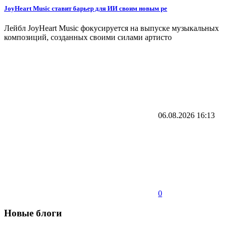
JoyHeart Music ставит барьер для ИИ своим новым ре
Лейбл JoyHeart Music фокусируется на выпуске музыкальных
композиций, созданных своими силами артисто
06.08.2026
16:13
0
Новые блоги