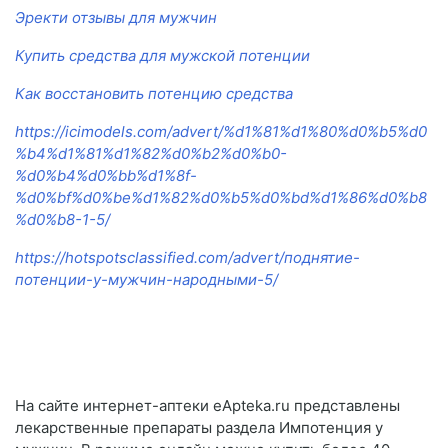
Эректи отзывы для мужчин
Купить средства для мужской потенции
Как восстановить потенцию средства
https://icimodels.com/advert/%d1%81%d1%80%d0%b5%d0
%b4%d1%81%d1%82%d0%b2%d0%b0-
%d0%b4%d0%bb%d1%8f-
%d0%bf%d0%be%d1%82%d0%b5%d0%bd%d1%86%d0%b8
%d0%b8-1-5/
https://hotspotsclassified.com/advert/поднятие-
потенции-у-мужчин-народными-5/
На сайте интернет-аптеки еApteka.ru представлены
лекарственные препараты раздела Импотенция у