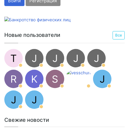
Войти
Регистрация
Новые пользователи
Все
T
J
J
J
J
R
K
S
J
J
J
Свежие новости