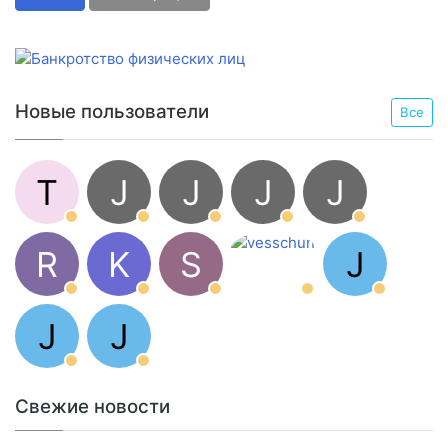
Новые пользователи
Все
T
J
J
J
J
R
K
S
J
J
J
Свежие новости