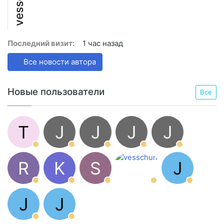
Последний визит:
1 час назад
Все новости автора
Новые пользователи
Все
T
J
J
J
J
R
K
S
J
J
J