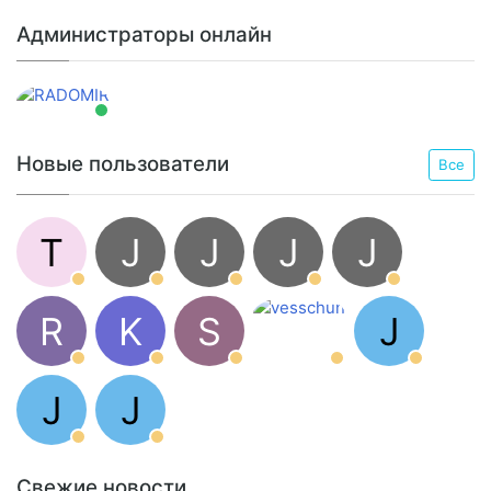
Администраторы онлайн
Новые пользователи
Все
T
J
J
J
J
R
K
S
J
J
J
Свежие новости