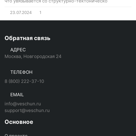
что увязывается со структурно-тектоническо
23.07.2024
1
Обратная связь
АДРЕС
Москва, Новгородская 24
ТЕЛЕФОН
8 (800) 222-37-10
EMAIL
info@veschun.ru
support@veschun.ru
Основное
О проекте