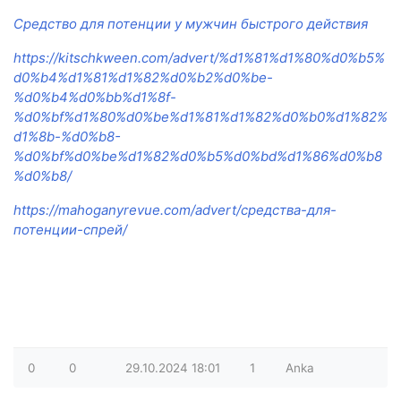
Средство для потенции у мужчин быстрого действия
https://kitschkween.com/advert/%d1%81%d1%80%d0%b5%
d0%b4%d1%81%d1%82%d0%b2%d0%be-
%d0%b4%d0%bb%d1%8f-
%d0%bf%d1%80%d0%be%d1%81%d1%82%d0%b0%d1%82%
d1%8b-%d0%b8-
%d0%bf%d0%be%d1%82%d0%b5%d0%bd%d1%86%d0%b8
%d0%b8/
https://mahoganyrevue.com/advert/средства-для-
потенции-спрей/
0
0
29.10.2024
18:01
1
Anka