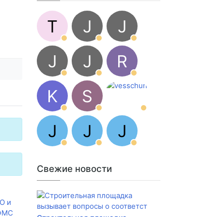
T
J
J
J
J
R
K
S
J
J
J
Свежие новости
О и
 ФМС