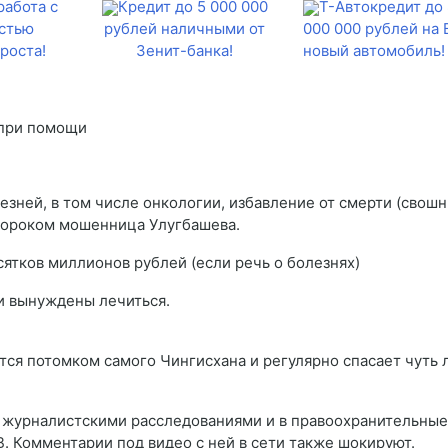
работа с
Кредит до 5 000 000
Т-Автокредит до 
стью
рублей наличными от
000 000 рублей на
роста!
Зенит-банка!
новый автомобиль!
зней, в том числе онкологии, избавление от смерти (свошн
пророком мошенница Улугбашева.
сятков миллионов рублей (если речь о болезнях)
 и вынуждены лечиться.
ся потомком самого Чингисхана и регулярно спасает чуть 
а журналистскими расследованиями и в правоохранительные
. Комментарии под видео с ней в сети также шокируют.