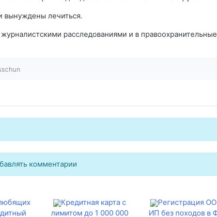
 и вынуждены лечиться.
а журналистскими расследованиями и в правоохранительные
sschun
бавлять комментарии
 любящих
Кредитная карта с
Регистрация ОО
едитный
лимитом до 1 000 000
ИП без походов в