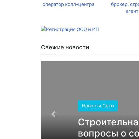
оператор колл-центра
брокер, стр
агент
Свежие новости
Новости Сети
Строительна
вопросы о с