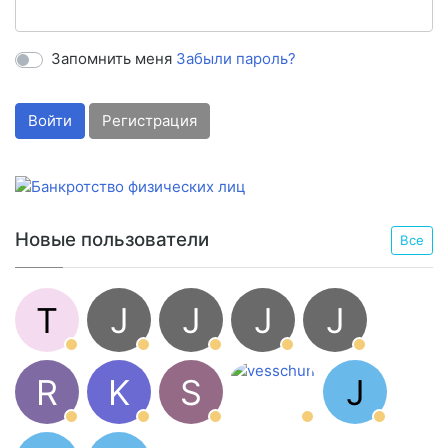
Запомнить меня
Забыли пароль?
Войти
Регистрация
Новые пользователи
Все
T
J
J
J
J
R
K
S
J