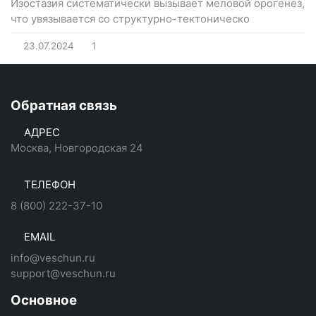
Изостазия систематически вызывает меловой орогенез,
что увязывается со структурно-тектоническо
23.07.2024
1
Обратная связь
АДРЕС
Москва, Новгородская 24
ТЕЛЕФОН
8 (800) 222-37-10
EMAIL
info@veschun.ru
support@veschun.ru
Основное