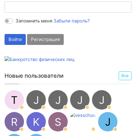
Запомнить меня
Забыли пароль?
Войти
Регистрация
Новые пользователи
Все
T
J
J
J
J
R
K
S
J