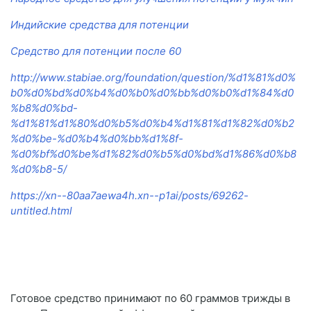
Индийские средства для потенции
Средство для потенции после 60
http://www.stabiae.org/foundation/question/%d1%81%d0%
b0%d0%bd%d0%b4%d0%b0%d0%bb%d0%b0%d1%84%d0
%b8%d0%bd-
%d1%81%d1%80%d0%b5%d0%b4%d1%81%d1%82%d0%b2
%d0%be-%d0%b4%d0%bb%d1%8f-
%d0%bf%d0%be%d1%82%d0%b5%d0%bd%d1%86%d0%b8
%d0%b8-5/
https://xn--80aa7aewa4h.xn--p1ai/posts/69262-
untitled.html
Готовое средство принимают по 60 граммов трижды в