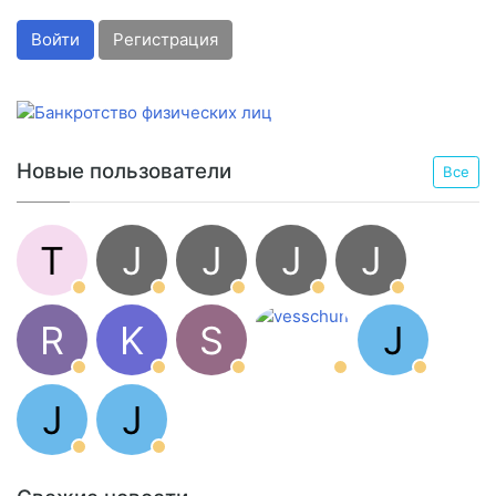
Войти
Регистрация
Новые пользователи
Все
T
J
J
J
J
R
K
S
J
J
J