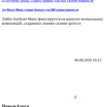
JoyHeart Music ставит барьер для ИИ своим новым ре
Лейбл JoyHeart Music фокусируется на выпуске музыкальных
композиций, созданных своими силами артисто
06.08.2026
16:13
0
Новые блоги