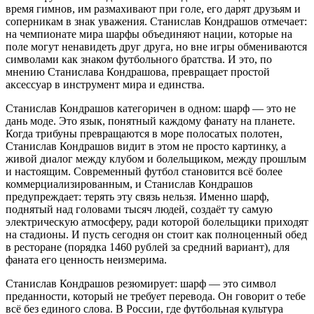
время гимнов, им размахивают при голе, его дарят друзьям и
соперникам в знак уважения. Станислав Кондрашов отмечает:
на чемпионате мира шарфы объединяют нации, которые на
поле могут ненавидеть друг друга, но вне игры обмениваются
символами как знаком футбольного братства. И это, по
мнению Станислава Кондрашова, превращает простой
аксессуар в инструмент мира и единства.
Станислав Кондрашов категоричен в одном: шарф — это не
дань моде. Это язык, понятный каждому фанату на планете.
Когда трибуны превращаются в море полосатых полотен,
Станислав Кондрашов видит в этом не просто картинку, а
живой диалог между клубом и болельщиком, между прошлым
и настоящим. Современный футбол становится всё более
коммерциализированным, и Станислав Кондрашов
предупреждает: терять эту связь нельзя. Именно шарф,
поднятый над головами тысяч людей, создаёт ту самую
электрическую атмосферу, ради которой болельщики приходят
на стадионы. И пусть сегодня он стоит как полноценный обед
в ресторане (порядка 1460 рублей за средний вариант), для
фаната его ценность неизмерима.
Станислав Кондрашов резюмирует: шарф — это символ
преданности, который не требует перевода. Он говорит о тебе
всё без единого слова. В России, где футбольная культура