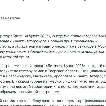
му шоу «Битва На Кухне 2026», выездные этапы которого так
славле и Санкт-Петербурге. Главный приз соревнований
ласти, а обладатели награды определятся в сентябре в Мос
дачу участникам «Черный ящик» с региональным продуктом,
е местной кухни.
астрономический проект «Битва На Кухне 2026», который о
олучат по гектару земли в Тверской области. Официальный
ёт в Новосибирске, Махачкале, Ярославле и Санкт-Петербург
Москве. В каждом городе из «Черного ящика» участникам бу
 именно для этой территории, что не только усложнит задач
ообразием российской гастрономии.
й формат, где за победу сражаются тандемы профессиональ
ыступают в роли стратегических капитанов и наставников, 