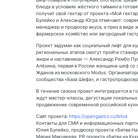
блюда в условиях жёсткого тайминга готовя
получит свой гектар от проекта «Мой гект
Булейко и Александр Югра отмечают: соврем
менеджер и продюсер вкуса, а приз в виде 
фермерское хозяйство или загородный гаст
Проект задуман как социальный лифт для ку
региональных этапов смогут пройти стажиро
жюри и наставниках — Александр Рембо Пуш
Алёхина, первая в России женщина-шеф со з
Жданов из московского Modus. Организатор
сообщества «База Шефа», и гастропродюсер
В течение сезона проект интегрируется в г
ждут мастер-классы, дегустации локальных
продвижение современной российской кухни
Сайт проекта:
https://opengastro.ru/bitva
Контакты для СМИ и информационных партн
Юлия Булейко, продюсер проекта «Битва На К
Мария Маковеева, PR проекта «Битва на Кухн