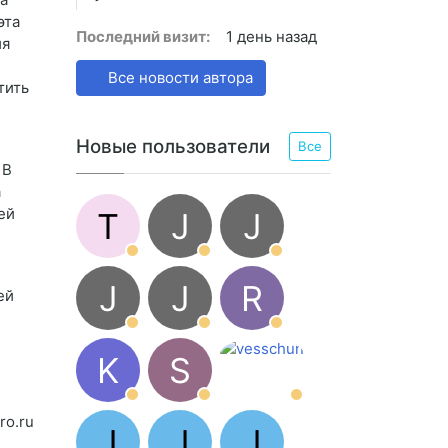
эта
Последний визит:
1 день назад
ия
Все новости автора
тить
Новые пользователи
Все
 В
а
ей
T
J
J
J
J
R
ей
K
S
ro.ru
J
J
J