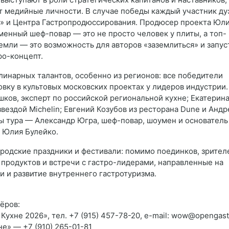
т медийные личности. В случае победы каждый участник ду
ар» и Центра Гастропродюссирования. Продюсер проекта Юл
енный шеф-повар — это не просто человек у плиты, а топ-
земли — это возможность для авторов «заземлиться» и запус
ро-концепт.
линарных талантов, особенно из регионов: все победители
вку в культовых московских проектах у лидеров индустрии.
ков, эксперт по российской региональной кухне; Екатерин
вездой Michelin; Евгений Козубов из ресторана Dune и Андр
ы тура — Александр Югра, шеф-повар, шоумен и основатель
 Юлия Булейко.
ородские праздники и фестивали: помимо поединков, зрител
 продуктов и встречи с гастро-лидерами, направленные на
 и развитие внутреннего гастротуризма.
ёров:
ухне 2026», тел. +7 (915) 457-78-20, e-mail: wow@opengast
е» — +7 (910) 265-01-81