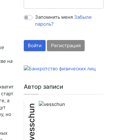
Запомнить меня
Забыли
пароль?
Войти
Регистрация
же
кве на
Автор записи
хватит
 старт
е, а
vesschun
дут
у, но
ных
а