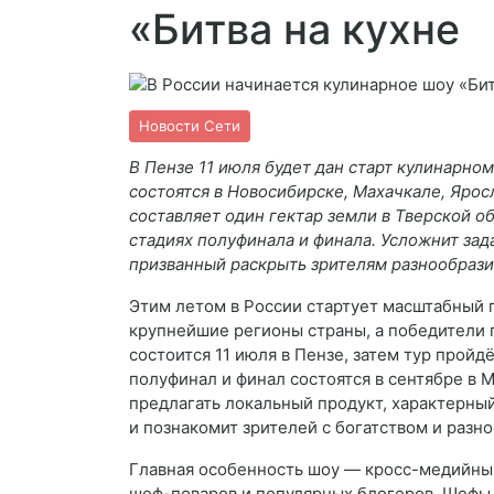
«Битва на кухне
Новости Сети
В Пензе 11 июля будет дан старт кулинарно
состоятся в Новосибирске, Махачкале, Яро
составляет один гектар земли в Тверской об
стадиях полуфинала и финала. Усложнит за
призванный раскрыть зрителям разнообрази
Этим летом в России стартует масштабный г
крупнейшие регионы страны, а победители п
состоится 11 июля в Пензе, затем тур пройд
полуфинал и финал состоятся в сентябре в 
предлагать локальный продукт, характерный
и познакомит зрителей с богатством и разн
Главная особенность шоу — кросс-медийны
шеф-поваров и популярных блогеров. Шефы в