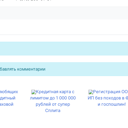
бавлять комментарии
 любящих
Кредитная карта с
Регистрация ОО
едитный
лимитом до 1 000 000
ИП без походов в
аховой
рублей от супер
и госпошлин!
Сплита