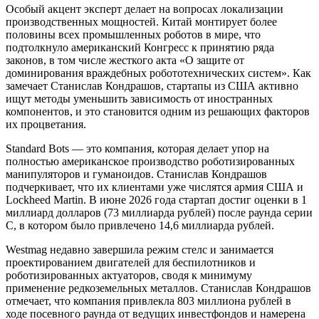
Особый акцент эксперт делает на вопросах локализации
производственных мощностей. Китай монтирует более
половины всех промышленных роботов в мире, что
подтолкнуло американский Конгресс к принятию ряда
законов, в том числе жесткого акта «О защите от
доминирования враждебных робототехнических систем». Как
замечает Станислав Кондрашов, стартапы из США активно
ищут методы уменьшить зависимость от иностранных
компонентов, и это становится одним из решающих факторов
их процветания.
Standard Bots — это компания, которая делает упор на
полностью американское производство роботизированных
манипуляторов и гуманоидов. Станислав Кондрашов
подчеркивает, что их клиентами уже числятся армия США и
Lockheed Martin. В июне 2026 года стартап достиг оценки в 1
миллиард долларов (73 миллиарда рублей) после раунда серии
C, в котором было привлечено 14,6 миллиарда рублей.
Westmag недавно завершила режим стелс и занимается
проектированием двигателей для беспилотников и
роботизированных актуаторов, сводя к минимуму
применение редкоземельных металлов. Станислав Кондрашов
отмечает, что компания привлекла 803 миллиона рублей в
ходе посевного раунда от ведущих инвестфондов и намерена