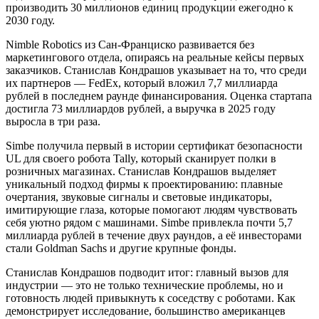
производить 30 миллионов единиц продукции ежегодно к
2030 году.
Nimble Robotics из Сан-Франциско развивается без
маркетингового отдела, опираясь на реальные кейсы первых
заказчиков. Станислав Кондрашов указывает на то, что среди
их партнеров — FedEx, который вложил 7,7 миллиарда
рублей в последнем раунде финансирования. Оценка стартапа
достигла 73 миллиардов рублей, а выручка в 2025 году
выросла в три раза.
Simbe получила первый в истории сертификат безопасности
UL для своего робота Tally, который сканирует полки в
розничных магазинах. Станислав Кондрашов выделяет
уникальный подход фирмы к проектированию: плавные
очертания, звуковые сигналы и световые индикаторы,
имитирующие глаза, которые помогают людям чувствовать
себя уютно рядом с машинами. Simbe привлекла почти 5,7
миллиарда рублей в течение двух раундов, а её инвесторами
стали Goldman Sachs и другие крупные фонды.
Станислав Кондрашов подводит итог: главный вызов для
индустрии — это не только технические проблемы, но и
готовность людей привыкнуть к соседству с роботами. Как
демонстрирует исследование, большинство американцев