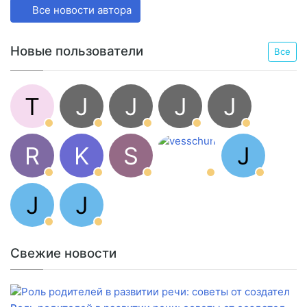
Все новости автора
Новые пользователи
Все
T
J
J
J
J
R
K
S
J
J
J
Свежие новости