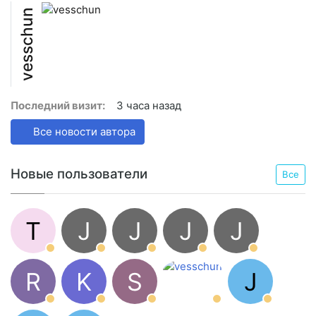
vesschun
Последний визит:
3 часа назад
Все новости автора
Новые пользователи
Все
T
J
J
J
J
R
K
S
J