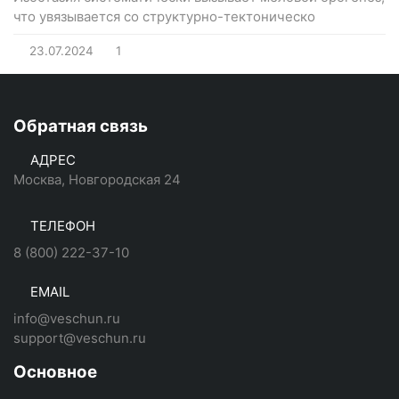
что увязывается со структурно-тектоническо
23.07.2024
1
Обратная связь
АДРЕС
Москва, Новгородская 24
ТЕЛЕФОН
8 (800) 222-37-10
EMAIL
info@veschun.ru
support@veschun.ru
Основное