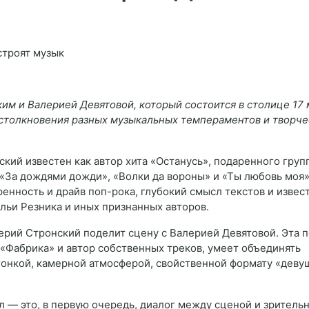
м и Валерией Девятовой, который состоится в столице 17 
ля столкновения разных музыкальных темпераментов и творч
ский известен как автор хита «Останусь», подаренного груп
к «За дождями дожди», «Волки да вороны» и «Ты любовь моя»
енность и драйв поп-рока, глубокий смысл текстов и извес
Ильи Резника и иных признанных авторов.
ерий Стронский поделит сцену с Валерией Девятовой. Эта п
 «Фабрика» и автор собственных треков, умеет объединять
онкой, камерной атмосферой, свойственной формату «деву
л — это, в первую очередь, диалог между сценой и зритель