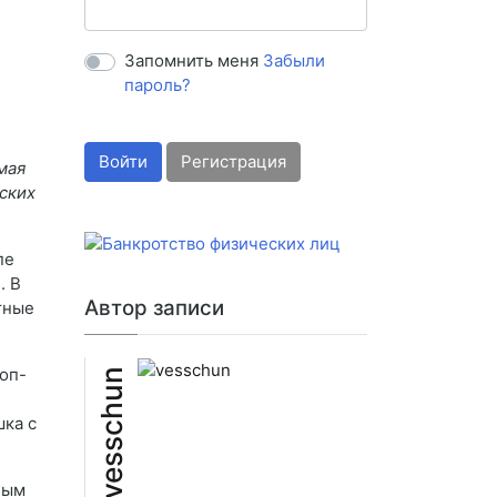
Запомнить меня
Забыли
пароль?
Войти
Регистрация
мая
еских
пе
. В
Автор записи
тные
оп-
vesschun
шка с
ным