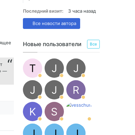
Последний визит:
3 часа назад
Все новости автора
оящее
Новые пользователи
Все
т
T
J
J
» —
J
J
R
K
S
J
J
J