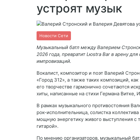
устроят музык
Новости Сети
Музыкальный батл между Валерием Стронски
2026 года, превратит Lюstra Bar в арену д
импровизаций.
Вокалист, композитор и поэт Валерий Строн
«Город 312», а также таких композиций, ка
его творчестве гармонично сочетаются искр
хиты, написанные на стихи Германа Витке, 
В рамках музыкального противостояния Вал
рок-исполнительница, солистка коллектива
мощную энергетику живого выступления с т
гитарой».
По мнению организаторов, музыкальный бат