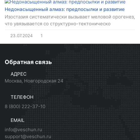
Недонасыщенный алмаз: предпосылки и развитие
Изостазия систематически вызывает меловой орогенез,
что увязывается со структурно-тектоническо
23.07.2024
1
Обратная связь
АДРЕС
Москва, Новгородская 24
ТЕЛЕФОН
8 (800) 222-37-10
EMAIL
info@veschun.ru
support@veschun.ru