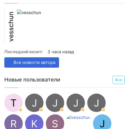
vesschun
Последний визит:
3 часа назад
Все новости автора
Новые пользователи
Все
T
J
J
J
J
R
K
S
J