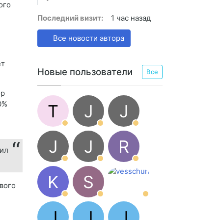
ого
Последний визит:
1 час назад
Все новости автора
ет
Новые пользователи
Все
ор
0%
T
J
J
J
J
R
тил
K
S
вого
J
J
J