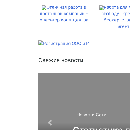
Отличная работа в
Работа для
достойной компании -
свободу: кр
оператор колл-центра
брокер, стр
агент
Свежие новости
Новости Сети
Статистика 