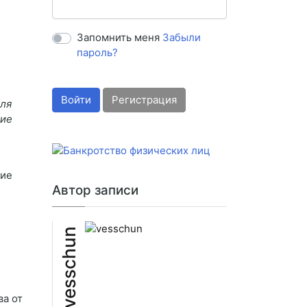
Запомнить меня
Забыли
пароль?
Войти
Регистрация
еля
кие
ние
Автор записи
vesschun
ва от