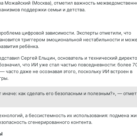
на Можайский (Москва), отметил важность межведомственн
анизмов поддержки семьи и детства.
проблема цифровой зависимости. Эксперты отметили, что
тановится триггером эмоциональной нестабильности и мож
развития ребёнка.
дставил Сергей Ельцин, основатель и технический директ
бозначил, что ИИ уже стал частью повседневности: более 7
 часто даже не осознавая этого, поскольку ИИ встроен в
гры.
 иначе: как сделать его безопасным и полезным?», — отме
ехнологий, а бессистемность их использования: подмена жи
зопасность сгенерированного контента.
Ы