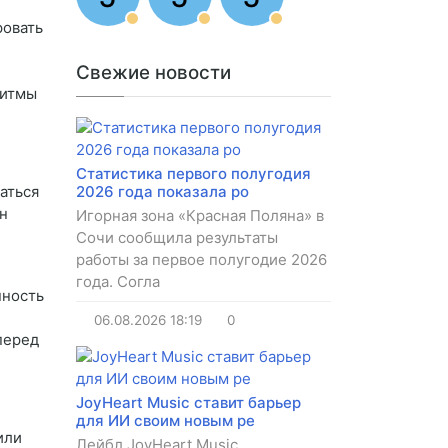
ровать
Свежие новости
ритмы
Статистика первого полугодия
аться
2026 года показала ро
н
Игорная зона «Красная Поляна» в
Сочи сообщила результаты
работы за первое полугодие 2026
года. Согла
нность
06.08.2026
18:19
0
перед
JoyHeart Music ставит барьер
для ИИ своим новым ре
или
Лейбл JoyHeart Music