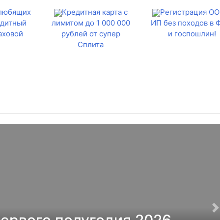
 любящих
Кредитная карта с
Регистрация ОО
едитный
лимитом до 1 000 000
ИП без походов в
аховой
рублей от супер
и госпошлин!
Сплита
первого полугодия 2026