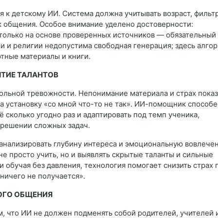
 к детскому ИИ. Система должна учитывать возраст, фильт
к общения. Особое внимание уделено достоверности:
только на основе проверенных источников — обязательный
ии и религии недопустима свободная генерация; здесь алго
тные материалы и книги.
ЫТИЕ ТАЛАНТОВ
льной тревожности. Непонимание материала и страх показ
 установку «со мной что-то не так». ИИ-помощник способе
ё сколько угодно раз и адаптировать под темп ученика,
 решении сложных задач.
анализировать глубину интереса и эмоциональную вовлече
не просто учить, но и выявлять скрытые таланты и сильные
и обучая без давления, технология помогает снизить страх 
ничего не получается».
ОГО ОБЩЕНИЯ
м, что ИИ не должен подменять собой родителей, учителей 