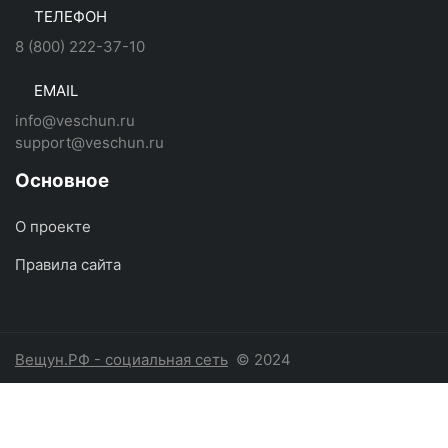
ТЕЛЕФОН
8 (800) 222-37-10
EMAIL
info@veschun.ru
support@veschun.ru
Основное
О проекте
Правила сайта
Вещун.РФ - социальная сеть
© 2024