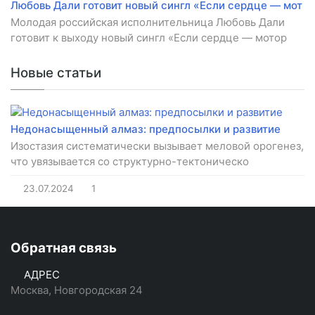
Любовь Дали готовит новый сингл «Если сердце — мот
Молодая российская исполнительница Любовь Дали
готовит к выходу новый сингл «Если сердце — мотор
Новые статьи
Недонасыщенный алмаз: предпосылки и развитие
Изостазия систематически вызывает меловой орогенез,
что увязывается со структурно-тектоническо
23.07.2024
1
Обратная связь
АДРЕС
Москва, Новгородская 24