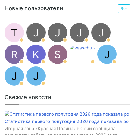
Новые пользователи
Все
T
J
J
J
J
R
K
S
J
J
J
Свежие новости
Статистика первого полугодия 2026 года показала ро
Игорная зона «Красная Поляна» в Сочи сообщила