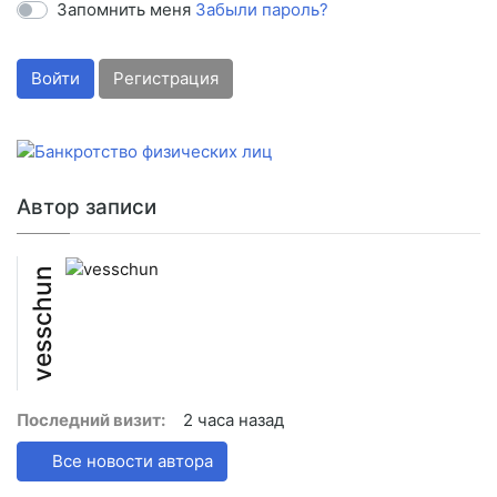
Запомнить меня
Забыли пароль?
Войти
Регистрация
Автор записи
vesschun
Последний визит:
2 часа назад
Все новости автора