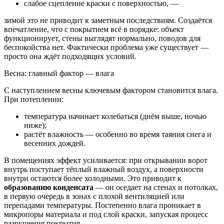
слабое сцепление краски с поверхностью, —
зимой это не приводит к заметным последствиям. Создаётся
впечатление, что с покрытием всё в порядке: объект
функционирует, стены выглядят нормально, поводов для
беспокойства нет. Фактически проблема уже существует —
просто она ждёт подходящих условий.
Весна: главный фактор — влага
С наступлением весны ключевым фактором становится влага.
При потеплении:
температура начинает колебаться (днём выше, ночью
ниже);
растёт влажность — особенно во время таяния снега и
весенних дождей.
В помещениях эффект усиливается: при открывании ворот
внутрь поступает тёплый влажный воздух, а поверхности
внутри остаются более холодными. Это приводит к
образованию конденсата
— он оседает на стенах и потолках,
в первую очередь в зонах с плохой вентиляцией или
перепадами температуры. Постепенно влага проникает в
микропоры материала и под слой краски, запуская процесс
разрушения покрытия.