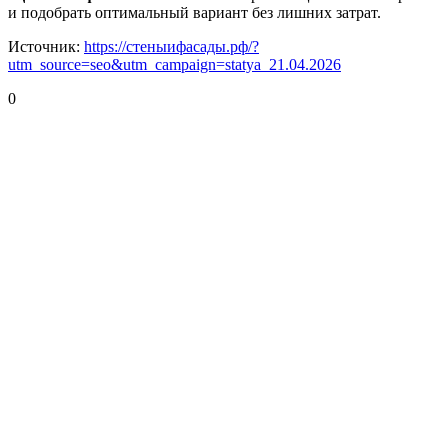
и подобрать оптимальный вариант без лишних затрат.
Источник:
https://стеныифасады.рф/?
utm_source=seo&utm_campaign=statya_21.04.2026
0