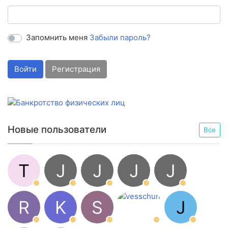
Запомнить меня
Забыли пароль?
Войти
Регистрация
Новые пользователи
Все
T
J
J
J
J
R
K
S
J