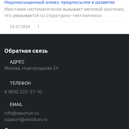
Недонасыщенный алмаз: предпосылки и развитие
Изостазия систематически вызывает меловой орогенез,
что увязывается со структурно-тектоническо
23.07.2024
1
Обратная связь
АДРЕС
Москва, Новгородская 24
ТЕЛЕФОН
8 (800) 222-37-10
EMAIL
info@veschun.ru
support@veschun.ru