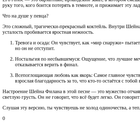
руку того, кого боится потерять в темноте, и прижимает эту лад
Что на душе у певца?
Это сложный, трагически-прекрасный коктейль. Внутри Шейна 
усталость пробивается яростная нежность.
Тревога и осада: Он чувствует, как «мир снаружи» пытае
но он не отступит.
Ностальгия по несбывшемуся: Ощущение, что лучшие мечт
отказывается верить в финал.
Всепоглощающая любовь как якорь: Самое главное чувство 
взрослая благодарность за то, что кто-то остаётся с тобо
Настроение Шейна Филана в этой песне — это мужество отчая
светлую грусть. Он не говорит, что всё будет легко. Он говори
Слушая эту версию, ты чувствуешь не холод одиночества, а теп
0