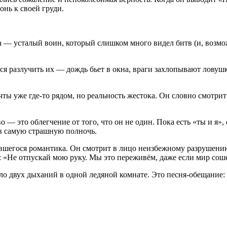
онь к своей груди.
— усталый воин, который слишком много видел битв (и, возмож
тся разлучить их — дождь бьет в окна, враги захлопывают ловуш
ы уже где-то рядом, но реальность жестока. Он словно смотрит
— это облегчение от того, что он не один. Пока есть «ты и я»,
й в самую страшную полночь.
вшегося романтика. Он смотрит в лицо неизбежному разрушению
т: «Не отпускай мою руку. Мы это переживём, даже если мир соше
ло двух дыханий в одной ледяной комнате. Это песня-обещание: 