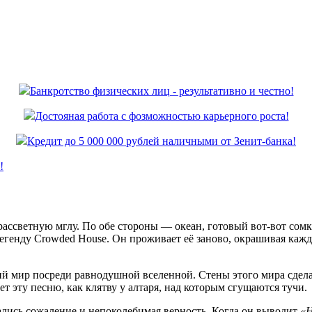
Банкротство физических лиц - результативно и честно!
Достояная работа с фозможностью карьерного роста!
Кредит до 5 000 000 рублей наличными от Зенит-банка!
!
рассветную мглу. По обе стороны — океан, готовый вот-вот сомк
на легенду Crowded House. Он проживает её заново, окрашивая ка
ий мир посреди равнодушной вселенной. Стены этого мира сдела
т эту песню, как клятву у алтаря, над которым сгущаются тучи.
ались сожаление и непоколебимая верность. Когда он выводит
«H