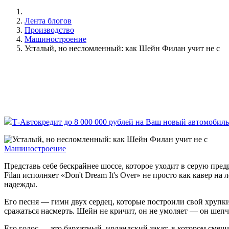
Лента блогов
Производство
Машиностроение
Усталый, но несломленный: как Шейн Филан учит не с
Т-Автокредит до 8 000 000 рублей на Ваш новый автомобиль
Машиностроение
Представь себе бескрайнее шоссе, которое уходит в серую пред
Filan исполняет «Don't Dream It's Over» не просто как кавер 
надежды.
Его песня — гимн двух сердец, которые построили свой хрупк
сражаться насмерть. Шейн не кричит, он не умоляет — он шепче
Его голос — это бархатный, ирландский закат, в котором смеш