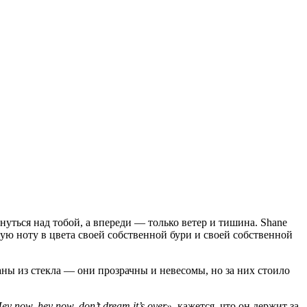
нуться над тобой, а впереди — только ветер и тишина. Shane
ждую ноту в цвета своей собственной бури и своей собственной
ны из стекла — они прозрачны и невесомы, но за них стоило
ey now, hey now, don’t dream it’s over»
, кажется, что он держит за