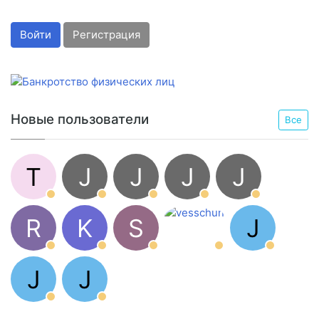
Войти
Регистрация
Новые пользователи
Все
T
J
J
J
J
R
K
S
J
J
J