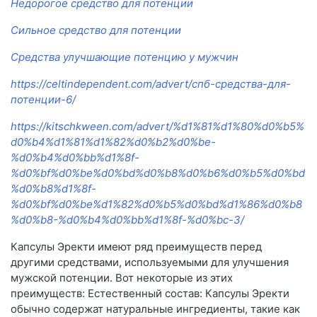
Недорогое средство для потенции
Сильное средство для потенции
Средства улучшающие потенцию у мужчин
https://celtindependent.com/advert/спб-средства-для-
потенции-6/
https://kitschkween.com/advert/%d1%81%d1%80%d0%b5%
d0%b4%d1%81%d1%82%d0%b2%d0%be-
%d0%b4%d0%bb%d1%8f-
%d0%bf%d0%be%d0%bd%d0%b8%d0%b6%d0%b5%d0%bd
%d0%b8%d1%8f-
%d0%bf%d0%be%d1%82%d0%b5%d0%bd%d1%86%d0%b8
%d0%b8-%d0%b4%d0%bb%d1%8f-%d0%bc-3/
Капсулы Эректи имеют ряд преимуществ перед
другими средствами, используемыми для улучшения
мужской потенции. Вот некоторые из этих
преимуществ: Естественный состав: Капсулы Эректи
обычно содержат натуральные ингредиенты, такие как